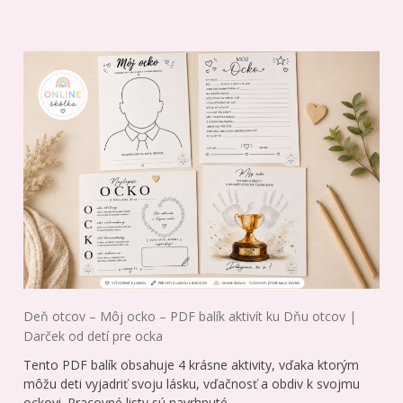
Deň otcov – Môj ocko – PDF balík aktivít ku Dňu otcov |
Darček od detí pre ocka
Tento PDF balík obsahuje 4 krásne aktivity, vďaka ktorým
môžu deti vyjadriť svoju lásku, vďačnosť a obdiv k svojmu
ockovi. Pracovné listy sú navrhnuté…