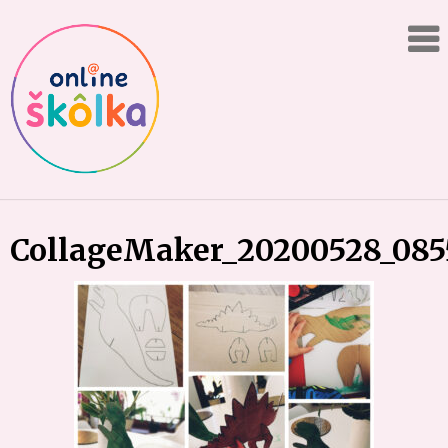
Skip
Online
to
content
"škôlka"
CollageMaker_20200528_085