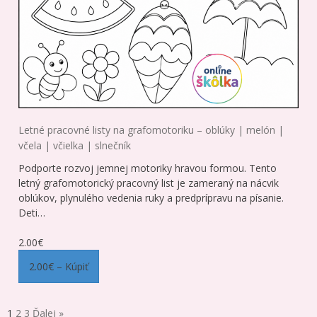
Letné pracovné listy na grafomotoriku – oblúky | melón |
včela | včielka | slnečník
Podporte rozvoj jemnej motoriky hravou formou. Tento
letný grafomotorický pracovný list je zameraný na nácvik
oblúkov, plynulého vedenia ruky a predprípravu na písanie.
Deti…
2.00€
2.00€ – Kúpiť
1
2
3
Ďalej »