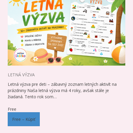
LETNÁ VÝZVA
Letná výzva pre deti – zábavný zoznam letných aktivít na
prázdniny Naša letná výzva má 4 roky, avšak stále je
žiadaná. Tento rok som…
Free
Free – Kúpiť