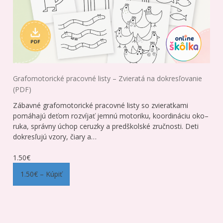
Grafomotorické pracovné listy – Zvieratá na dokresľovanie
(PDF)
Zábavné grafomotorické pracovné listy so zvieratkami
pomáhajú deťom rozvíjať jemnú motoriku, koordináciu oko–
ruka, správny úchop ceruzky a predškolské zručnosti. Deti
dokresľujú vzory, čiary a…
1.50€
1.50€ – Kúpiť