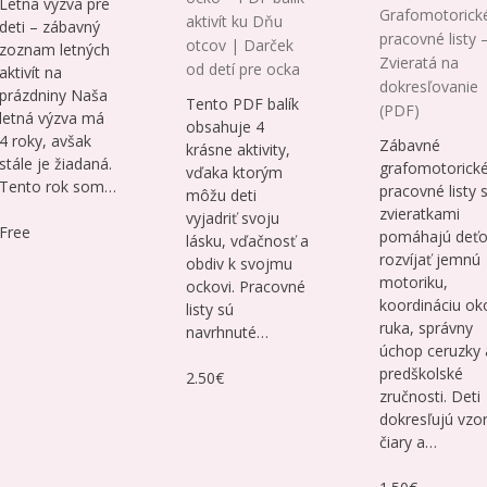
Letná výzva pre
Grafomotorick
aktivít ku Dňu
deti – zábavný
pracovné listy 
otcov | Darček
zoznam letných
Zvieratá na
od detí pre ocka
aktivít na
dokresľovanie
prázdniny Naša
Tento PDF balík
(PDF)
letná výzva má
obsahuje 4
4 roky, avšak
Zábavné
krásne aktivity,
stále je žiadaná.
grafomotorick
vďaka ktorým
Tento rok som…
pracovné listy 
môžu deti
zvieratkami
vyjadriť svoju
Free
pomáhajú deť
lásku, vďačnosť a
rozvíjať jemnú
obdiv k svojmu
motoriku,
ockovi. Pracovné
koordináciu ok
listy sú
ruka, správny
navrhnuté…
úchop ceruzky 
predškolské
2.50€
zručnosti. Deti
dokresľujú vzor
čiary a…