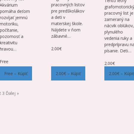
Tento letný
pracovných listov
Akvárium
grafomotorick
pre predškolákov
pomáha deťom
pracovný list je
a deti v
rozvíjať jemnú
zameraný na
materskej škole.
motoriku,
nácvik oblúkov,
Nájdete v ňom
počítanie,
plynulého
zábavné…
pozornosť a
vedenia ruky a
kreativitu
predprípravu n
2.00€
hravou…
písanie. Deti…
Free
2.00€
Free – Kúpiť
2.00€ – Kúpiť
2.00€ – Kúpiť
2
3
Ďalej »