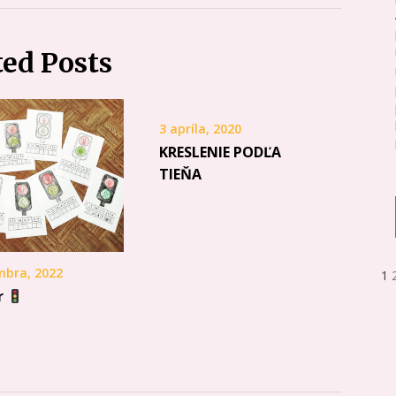
ted Posts
3 apríla, 2020
KRESLENIE PODĽA
TIEŇA
mbra, 2022
1
r