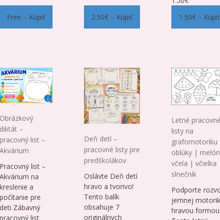
1.50€
Free – Kúpiť
2.50€ – Kúpiť
1.50€ – Kúpiť
Obrázkový
Letné pracovn
diktát –
listy na
Deň detí –
pracovný list –
grafomotoriku 
pracovné listy pre
Akvárium
oblúky | melón
predškolákov
včela | včielka 
Pracovný list –
slnečník
Oslávte Deň detí
Akvárium na
hravo a tvorivo!
kreslenie a
Podporte rozvo
Tento balík
počítanie pre
jemnej motori
obsahuje 7
deti Zábavný
hravou formou
originálnych
pracovný list