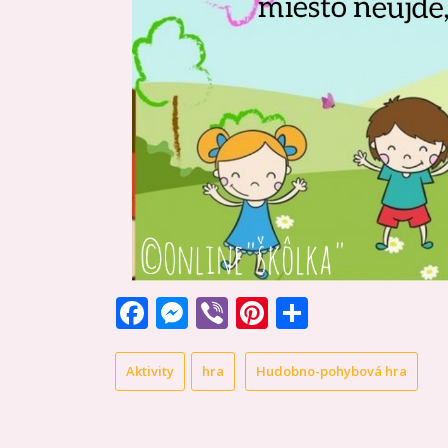
Facebook
Messenger
Viber
Pinterest
Share
Aktivity
hra
Hudobno-pohybová hra