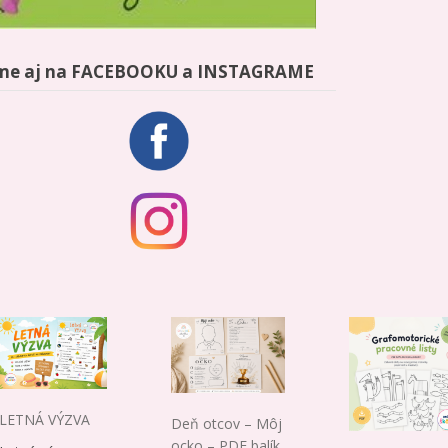
me aj na FACEBOOKU a INSTAGRAME
LETNÁ VÝZVA
Deň otcov – Môj
ocko – PDF balík