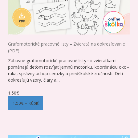
Grafomotorické pracovné listy – Zvieratá na dokresľovanie
(PDF)
Zábavné grafomotorické pracovné listy so zvieratkami
pomáhajú deťom rozvíjať jemnú motoriku, koordináciu oko–
ruka, správny úchop ceruzky a predškolské zručnosti. Deti
dokresľujú vzory, čiary a…
1.50€
1.50€ – Kúpiť