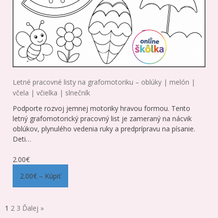
Letné pracovné listy na grafomotoriku – oblúky | melón |
včela | včielka | slnečník
Podporte rozvoj jemnej motoriky hravou formou. Tento
letný grafomotorický pracovný list je zameraný na nácvik
oblúkov, plynulého vedenia ruky a predprípravu na písanie.
Deti…
2.00€
2.00€ – Kúpiť
1
2
3
Ďalej »