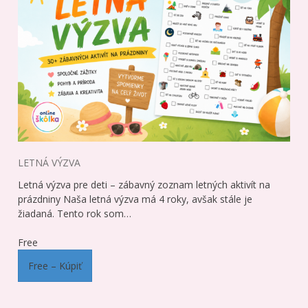
LETNÁ VÝZVA
Letná výzva pre deti – zábavný zoznam letných aktivít na
prázdniny Naša letná výzva má 4 roky, avšak stále je
žiadaná. Tento rok som…
Free
Free – Kúpiť