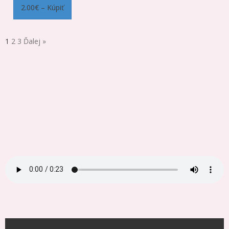
2.00€ – Kúpiť
1
2
3
Ďalej »