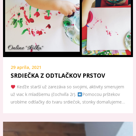
29 apríla, 2021
SRDIEČKA Z ODTLAČKOV PRSTOV
Keďže starší už zarezáva so svojimi, aktivity smerujem
už viac k mladšiemu (čochvíľa 2r).
Pomocou prštekov
urobíme odtlačky do tvaru srdiečok, stonky domaľujeme…