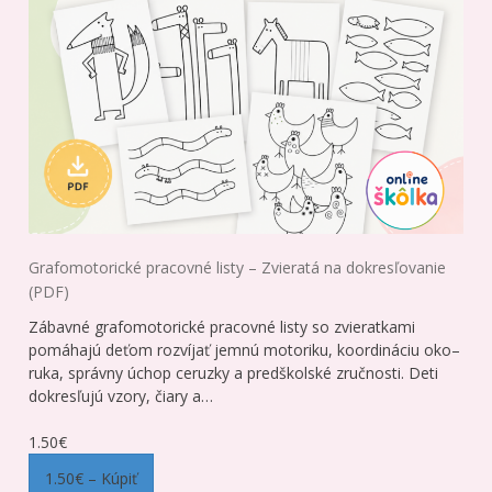
Grafomotorické pracovné listy – Zvieratá na dokresľovanie
(PDF)
Zábavné grafomotorické pracovné listy so zvieratkami
pomáhajú deťom rozvíjať jemnú motoriku, koordináciu oko–
ruka, správny úchop ceruzky a predškolské zručnosti. Deti
dokresľujú vzory, čiary a…
1.50€
1.50€ – Kúpiť