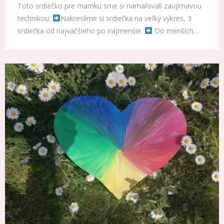
Toto srdiečko pre mamku sme si namaľovali zaujímavou
technikou.
Nakreslíme si srdiečka na veľký výkres, 3
srdiečka od najväčšieho po najmenšie.
Do menších…