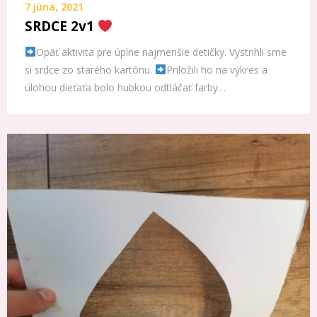
7 júna, 2021
SRDCE 2v1
Opäť aktivita pre úplne najmenšie detičky. Vystrihli sme
si srdce zo starého kartónu.
Priložili ho na výkres a
úlohou dieťaťa bolo hubkou odtláčať farby…