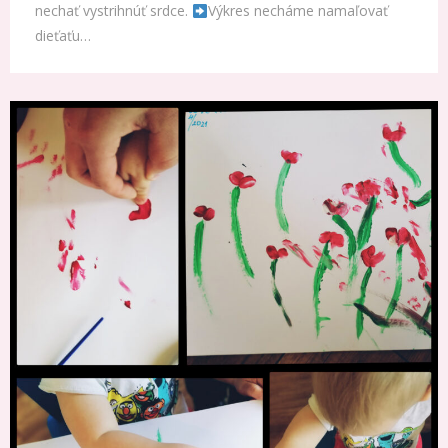
nechať vystrihnúť srdce.
Výkres necháme namaľovať
dieťaťu…