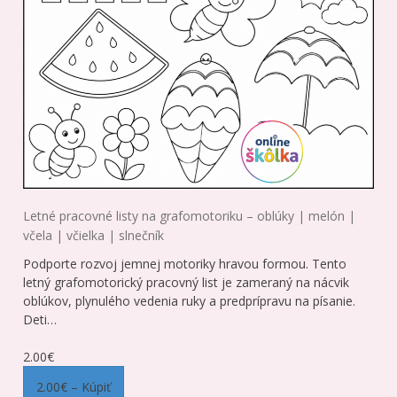
Letné pracovné listy na grafomotoriku – oblúky | melón |
včela | včielka | slnečník
Podporte rozvoj jemnej motoriky hravou formou. Tento
letný grafomotorický pracovný list je zameraný na nácvik
oblúkov, plynulého vedenia ruky a predprípravu na písanie.
Deti…
2.00€
2.00€ – Kúpiť