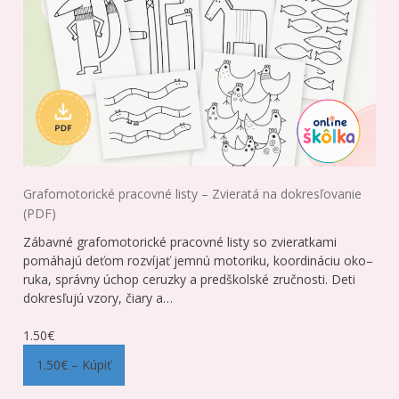
Grafomotorické pracovné listy – Zvieratá na dokresľovanie
(PDF)
Zábavné grafomotorické pracovné listy so zvieratkami
pomáhajú deťom rozvíjať jemnú motoriku, koordináciu oko–
ruka, správny úchop ceruzky a predškolské zručnosti. Deti
dokresľujú vzory, čiary a…
1.50€
1.50€ – Kúpiť