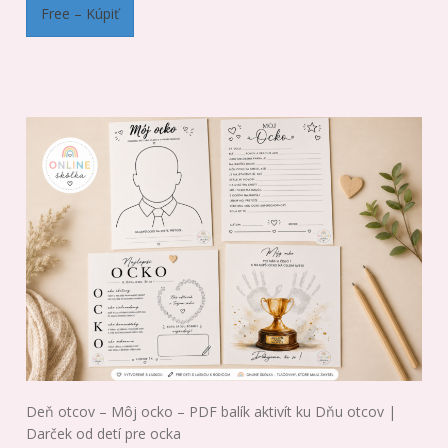
Free – Kúpiť
Deň otcov – Môj ocko – PDF balík aktivít ku Dňu otcov |
Darček od detí pre ocka