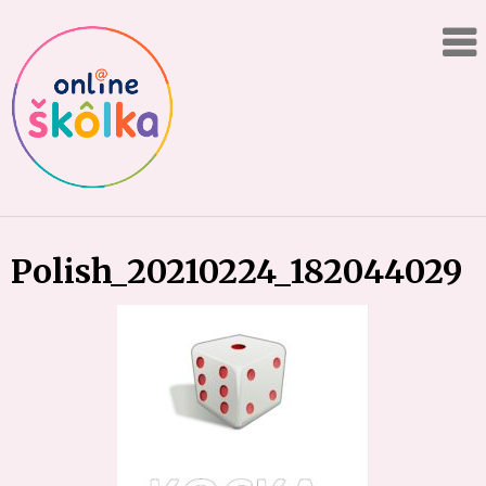
Skip
Online
to
content
"škôlka"
Polish_20210224_182044029