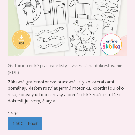
Grafomotorické pracovné listy – Zvieratá na dokresľovanie
(PDF)
Zábavné grafomotorické pracovné listy so zvieratkami
pomáhajú deťom rozvíjať jemnú motoriku, koordináciu oko–
ruka, správny úchop ceruzky a predškolské zručnosti. Deti
dokresľujú vzory, čiary a…
1.50€
1.50€ – Kúpiť