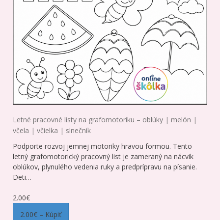
Letné pracovné listy na grafomotoriku – oblúky | melón |
včela | včielka | slnečník
Podporte rozvoj jemnej motoriky hravou formou. Tento
letný grafomotorický pracovný list je zameraný na nácvik
oblúkov, plynulého vedenia ruky a predprípravu na písanie.
Deti…
2.00€
2.00€ – Kúpiť