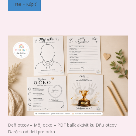
Free – Kúpiť
Deň otcov – Môj ocko – PDF balík aktivít ku Dňu otcov |
Darček od detí pre ocka