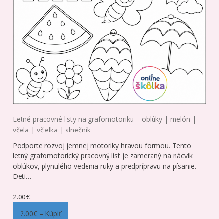
Letné pracovné listy na grafomotoriku – oblúky | melón |
včela | včielka | slnečník
Podporte rozvoj jemnej motoriky hravou formou. Tento
letný grafomotorický pracovný list je zameraný na nácvik
oblúkov, plynulého vedenia ruky a predprípravu na písanie.
Deti…
2.00€
2.00€ – Kúpiť