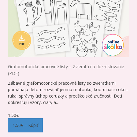
Grafomotorické pracovné listy – Zvieratá na dokresľovanie
(PDF)
Zábavné grafomotorické pracovné listy so zvieratkami
pomáhajú deťom rozvíjať jemnú motoriku, koordináciu oko–
ruka, správny úchop ceruzky a predškolské zručnosti. Deti
dokresľujú vzory, čiary a…
1.50€
1.50€ – Kúpiť