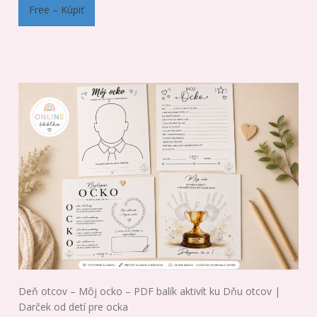
Free – Kúpiť
Deň otcov – Môj ocko – PDF balík aktivít ku Dňu otcov |
Darček od detí pre ocka