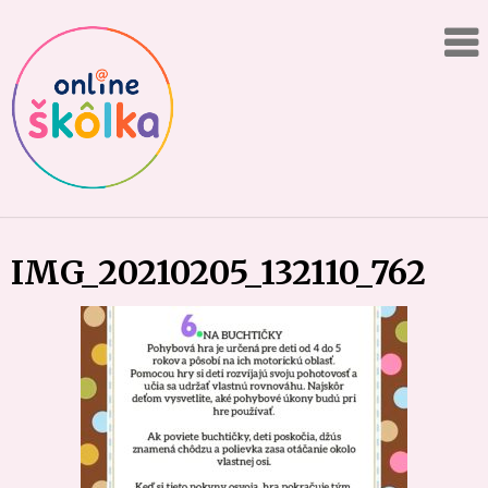
Skip
Online
to
content
"škôlka"
IMG_20210205_132110_762